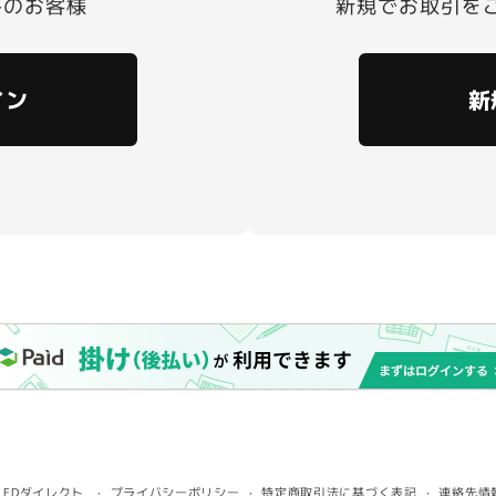
みのお客様
新規でお取引を
イン
新
LEDダイレクト
プライバシーポリシー
特定商取引法に基づく表記
連絡先情